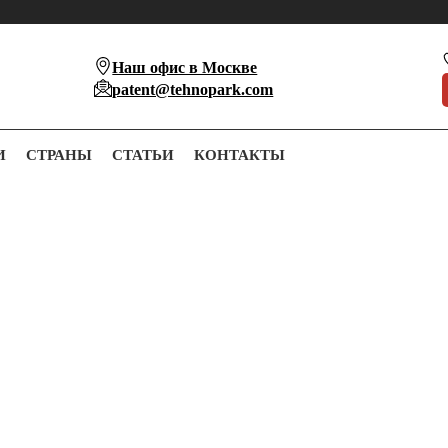
Наш офис в Москве
patent@tehnopark.com
И
СТРАНЫ
СТАТЬИ
КОНТАКТЫ
егистрации товарного знака на имя иностранной компании в пределах 
ладателем товарного знака может являться юридическое лицо или индив
ежных компаний схожи с таковыми у компаний, представляющих Российс
сли иностранная компания не осуществляет никакой деятельности на т
а.