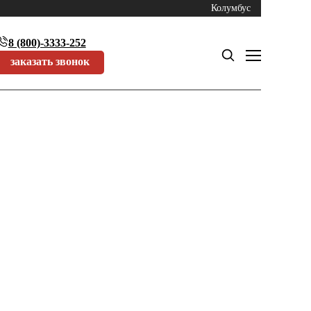
Колумбус
8 (800)-3333-252
заказать звонок
Российской Федерации? Да, такая процедура действительно
идуальный предприниматель. Относительно владения правами
кую Федерацию.
ерритории Российской Федерации. Постановка зарубежной