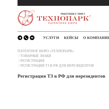
УСЛУГИ
КЕЙСЫ
О КОМПАНИ
ПАТЕНТНОЕ БЮРО «ТЕХНОПАРК»
/
ТОВАРНЫЕ ЗНАКИ
/
РЕГИСТРАЦИЯ
/
РЕГИСТРАЦИЯ ТЗ В РФ ДЛЯ НЕРЕЗИДЕНТОВ
Регистрация ТЗ в РФ для нерезидентов
Нередко возникает вопрос — предусмотрена ли процедура р
доступна. Согласно законам Российской Федерации, правооб
на средства индивидуализации, права и обязанности заруб
Регистрация товарного знака может быть проведена даже е
компании на учет в налоговой инспекции тоже не обязательн